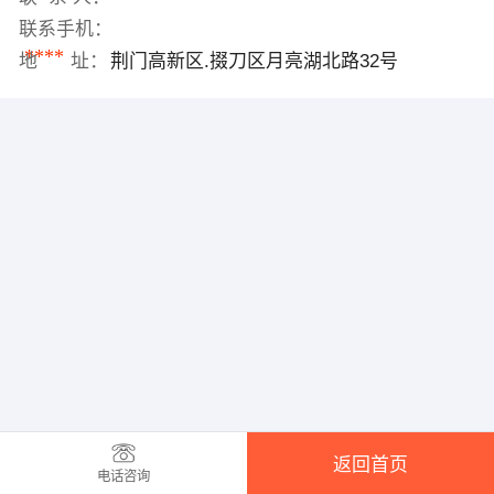
联系手机：
****
地 址：
荆门高新区.掇刀区月亮湖北路32号
返回首页
电话咨询