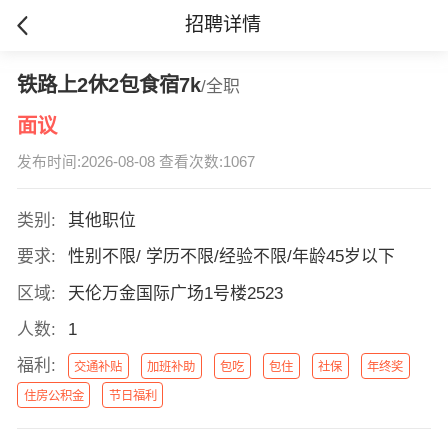
招聘详情
铁路上2休2包食宿7k
/全职
面议
发布时间:2026-08-08 查看次数:1067
类别:
其他职位
要求:
性别不限/ 学历不限/经验不限/年龄45岁以下
区域:
天伦万金国际广场1号楼2523
人数:
1
福利:
交通补贴
加班补助
包吃
包住
社保
年终奖
住房公积金
节日福利